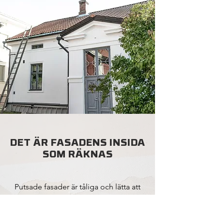
DET ÄR FASADENS INSIDA
SOM RÄKNAS
Putsade fasader är tåliga och lätta att
underhålla men svåra att återställa när
skador har uppstått.