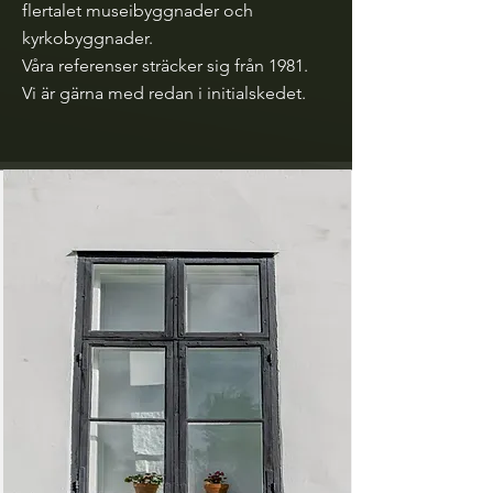
flertalet museibyggnader och
kyrkobyggnader.
Våra referenser sträcker sig från 1981.
Vi är gärna med redan i initialskedet.